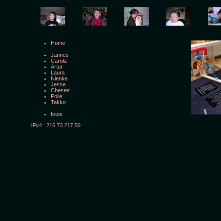
Home
Jannes
Carola
Artur
Laura
Nienke
Jesse
Chester
Polle
Takko
fotos
IPv4 : 216.73.217.50